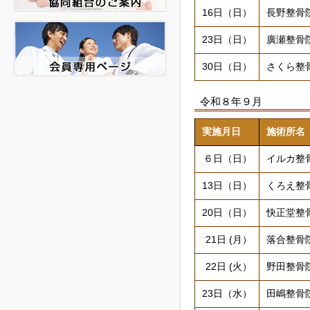
16日（日）
長野整骨
23日（日）
廣瀬整骨
30日（日）
さくら整
令和８年９月
実施月日
施術所名
６日（日）
イルカ整
13日（日）
くろえ整
20日（日）
快正堂整
21日 (月）
落合整骨
22日 (火）
野田整骨
23日（水）
田嶋整骨