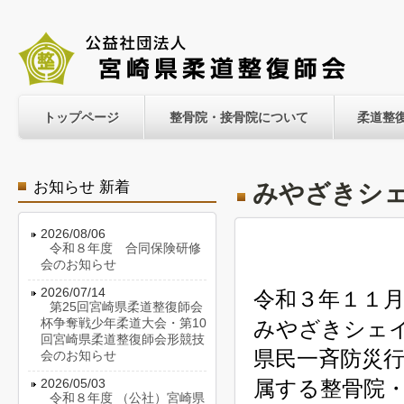
トップページ
整骨院・接骨院について
柔道整
お知らせ 新着
みやざきシ
2026/08/06
令和８年度 合同保険研修
会のお知らせ
2026/07/14
令和３年１１
第25回宮崎県柔道整復師会
杯争奪戦少年柔道大会・第10
みやざきシェ
回宮崎県柔道整復師会形競技
県民一斉防災
会のお知らせ
2026/05/03
属する整骨院
令和８年度 （公社）宮崎県