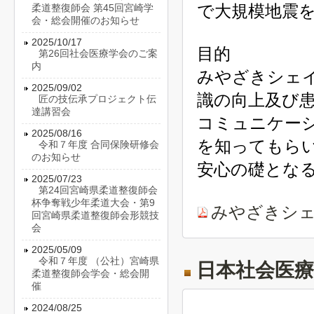
で大規模地震
柔道整復師会 第45回宮崎学
会・総会開催のお知らせ
2025/10/17
目的
第26回社会医療学会のご案
内
みやざきシェ
2025/09/02
識の向上及び
匠の技伝承プロジェクト伝
達講習会
コミュニケー
2025/08/16
を知ってもら
令和７年度 合同保険研修会
のお知らせ
安心の礎とな
2025/07/23
第24回宮崎県柔道整復師会
杯争奪戦少年柔道大会・第9
みやざきシ
回宮崎県柔道整復師会形競技
会
2025/05/09
令和７年度 （公社）宮崎県
日本社会医療
柔道整復師会学会・総会開
催
2024/08/25