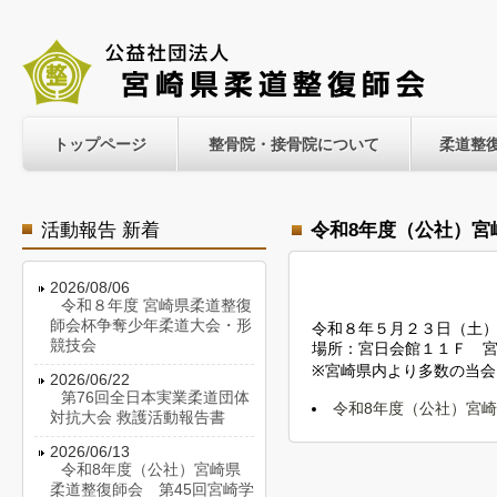
トップページ
整骨院・接骨院について
柔道整
活動報告 新着
令和8年度（公社）宮
2026/08/06
令和８年度 宮崎県柔道整復
師会杯争奪少年柔道大会・形
令和８年５月２３日（土
競技会
場所：宮日会館１１Ｆ 
※宮崎県内より多数の当会
2026/06/22
第76回全日本実業柔道団体
令和8年度（公社）宮崎
対抗大会 救護活動報告書
2026/06/13
令和8年度（公社）宮崎県
柔道整復師会 第45回宮崎学